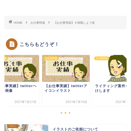
HOME
お仕事関連
【お仕事実績】＃就職しよう様
こちらもどうぞ！
事関連
お仕事関連
お仕事関連
仕事実績】twitterヘ
【お仕事実績】twitterア
ライティング案件も
ダー画像
イコンイラスト
けします
2021年7月21日
2021年7月14日
2021年7
イラストのご依頼について