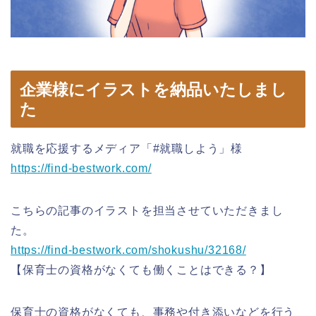
企業様にイラストを納品いたしまし
た
就職を応援するメディア「#就職しよう」様
https://find-bestwork.com/
こちらの記事のイラストを担当させていただきまし
た。
https://find-bestwork.com/shokushu/32168/
【保育士の資格がなくても働くことはできる？】
保育士の資格がなくても、事務や付き添いなどを行う