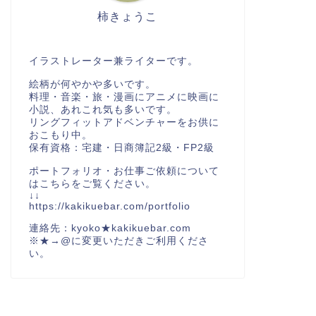
柿きょうこ
イラストレーター兼ライターです。
絵柄が何やかや多いです。
料理・音楽・旅・漫画にアニメに映画に
小説、あれこれ気も多いです。
リングフィットアドベンチャーをお供に
おこもり中。
保有資格：宅建・日商簿記2級・FP2級
ポートフォリオ・お仕事ご依頼について
はこちらをご覧ください。
↓↓
https://kakikuebar.com/portfolio
連絡先：kyoko★kakikuebar.com
※★→@に変更いただきご利用くださ
い。