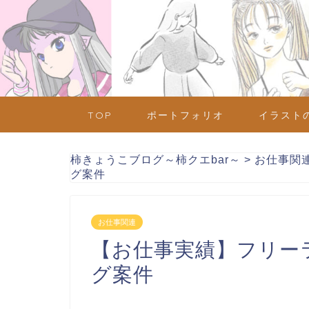
TOP
ポートフォリオ
イラスト
柿きょうこブログ～柿クエbar～
>
お仕事関
グ案件
お仕事関連
【お仕事実績】フリー
グ案件