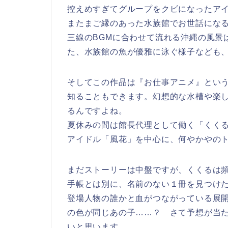
控えめすぎてグループをクビになったア
またまご縁のあった水族館でお世話にな
三線のBGMに合わせて流れる沖縄の風景
た、水族館の魚が優雅に泳ぐ様子なども
そしてこの作品は『お仕事アニメ』とい
知ることもできます。幻想的な水槽や楽
るんですよね。
夏休みの間は館長代理として働く「くく
アイドル「風花」を中心に、何やかやの
まだストーリーは中盤ですが、くくるは
手帳とは別に、名前のない１冊を見つけ
登場人物の誰かと血がつながっている展
の色が同じあの子……？ さて予想が当
いと思います。