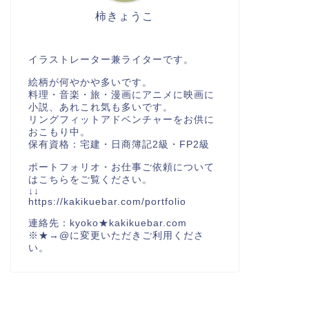
柿きょうこ
イラストレーター兼ライターです。
絵柄が何やかや多いです。
料理・音楽・旅・漫画にアニメに映画に
小説、あれこれ気も多いです。
リングフィットアドベンチャーをお供に
おこもり中。
保有資格：宅建・日商簿記2級・FP2級
ポートフォリオ・お仕事ご依頼について
はこちらをご覧ください。
↓↓
https://kakikuebar.com/portfolio
連絡先：kyoko★kakikuebar.com
※★→@に変更いただきご利用くださ
い。