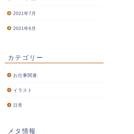
アニメ感想】「オッドタクシ
2021年7月
【在宅ワーカーの強い味方】リ
」が凄かった
ングフィットアドベンチャー
2021年6月
2021年7月3日
2021年7月8
カテゴリー
お仕事関連
イラスト
日常
メタ情報